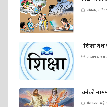
सोमबार, मंसिर 
“शिक्षा देश
आइतबार, असोज
धर्मको नाम
मंगलबार, भदौ 