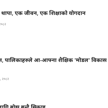
ी थापा, एक जीवन, एक शिक्षाको योगदान
 २०८२
, पालिकाहरुले आ-आफ्ना शैक्षिक 'मोडल' विकास गर
७, २०८२
ा लागि बोझ बन्दै सिकाइ