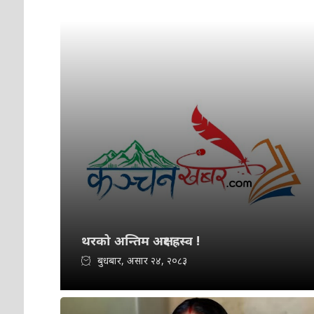
थरको अन्तिम अक्षर ह्रस्व !
बुधबार, असार २४, २०८३