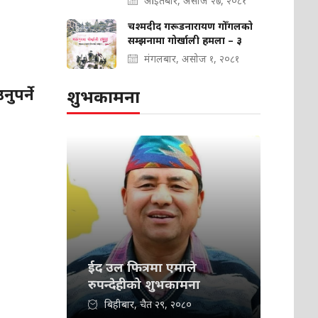
आइतबार, असोज २७, २०८१
चश्मदीद गरूडनारायण गोँगलको
सम्झनामा गोर्खाली हमला – ३
मंगलबार, असोज १, २०८१
ुपर्ने
शुभकामना
ईद उल फित्रमा एमाले
रुपन्देहीको शुभकामना
बिहीबार, चैत २९, २०८०