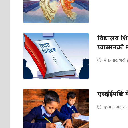
विद्यालय शिक
प्याब्सनको 
मंगलबार, भदौ 
एसईईपछि के 
बुधबार, असार 