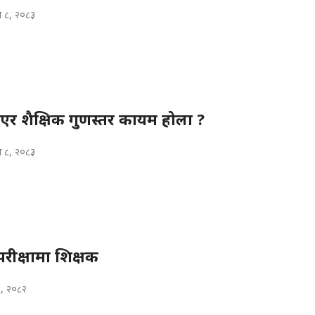
ख ८, २०८३
िएर शैक्षिक गुणस्तर कायम होला ?
ख ८, २०८३
रीक्षामा शिक्षक
६, २०८२