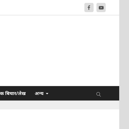
क बिचार/लेख
अन्य