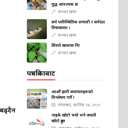
युद्ध आवश्यक छ
कञ्चन खवर
सर्प पारिस्थितिक प्रणाली र सर्पदंश
विषाक्तता ।
कञ्चन खवर
सिस्नो खालास नि!
कञ्चन खवर
पत्रपत्रिकाबाट
आऔँ हामी समाचारहरूको
विश्लेषण गरौँ !
मंगलबार, कात्तिक २७, २०८१
बढ्दैन
नाइके खोटो भयो भने जमातै
खोटो हुन्छ