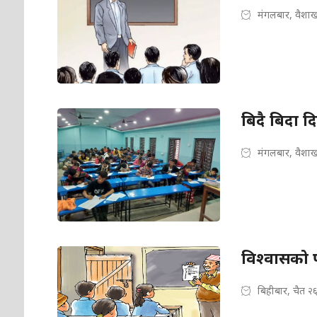
मंगलबार, वैशा
बिदै बिदा द
मंगलबार, वैशा
विश्वासको प
बिहीबार, चैत २