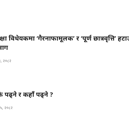
्षा विधेयकमा ‘गैरनाफामूलक’ र ‘पूर्ण छात्रवृत्ति’ हटाउन
माग
३, २०८२
पढ्ने र कहाँ पढ्ने ?
२५, २०८२