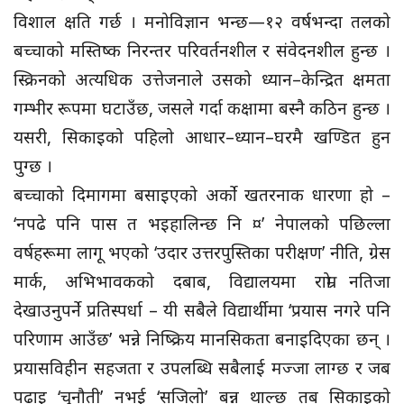
विशाल क्षति गर्छ । मनोविज्ञान भन्छ—१२ वर्षभन्दा तलको
बच्चाको मस्तिष्क निरन्तर परिवर्तनशील र संवेदनशील हुन्छ ।
स्क्रिनको अत्यधिक उत्तेजनाले उसको ध्यान–केन्द्रित क्षमता
गम्भीर रूपमा घटाउँछ, जसले गर्दा कक्षामा बस्नै कठिन हुन्छ ।
यसरी, सिकाइको पहिलो आधार–ध्यान–घरमै खण्डित हुन
पुग्छ ।
बच्चाको दिमागमा बसाइएको अर्को खतरनाक धारणा हो –
‘नपढे पनि पास त भइहालिन्छ नि ¤’ नेपालको पछिल्ला
वर्षहरूमा लागू भएको ‘उदार उत्तरपुस्तिका परीक्षण’ नीति, ग्रेस
मार्क, अभिभावकको दबाब, विद्यालयमा राम्रो नतिजा
देखाउनुपर्ने प्रतिस्पर्धा – यी सबैले विद्यार्थीमा ‘प्रयास नगरे पनि
परिणाम आउँछ’ भन्ने निष्क्रिय मानसिकता बनाइदिएका छन् ।
प्रयासविहीन सहजता र उपलब्धि सबैलाई मज्जा लाग्छ र जब
पढाइ ‘चुनौती’ नभई ‘सजिलो’ बन्न थाल्छ तब सिकाइको