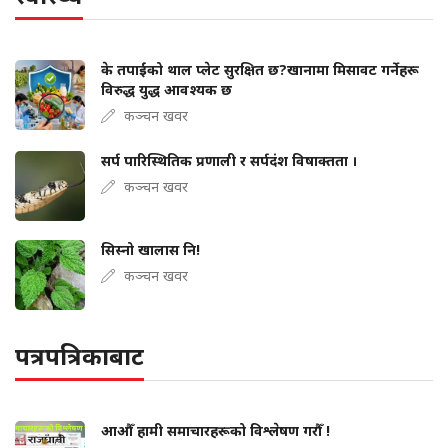
के तपाईंको थाल प्लेट सुरक्षित छ?खानामा मिसावट गर्नेहरू
विरुद्ध युद्ध आवश्यक छ
कञ्चन खवर
सर्प पारिस्थितिक प्रणाली र सर्पदंश विषाक्तता ।
कञ्चन खवर
सिस्नो खालास नि!
कञ्चन खवर
पत्रपत्रिकाबाट
आऔँ हामी समाचारहरूको विश्लेषण गरौँ !