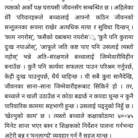
त्यसको अर्को पक्ष घरायसी जीवनसँग सम्बन्धित छ । अहिलेका
धेरै परिवारहरूले बच्चालाई आफ्नो कठिन जीवनको
सन्तुलनका रूपमा राखेर अत्यधिक माया र सुविधा दिन्छन् ।
‘काम नगरोस्’, ‘कसैको दबाबमा नपरोस’्, ‘कुनै पनि कुरामा
दुःख नपाओस्’, ‘आफूले जति कष्ट पाए पनि उसलाई त्यस्तो
नहोस्’ भन्ने अति–संरक्षणले बच्चालाई जिम्मेवारीविहीन
बनाउँछ । कुनै पनि कार्यमा सफलता पाउन परिश्रम गर्नुपर्छ,
केही दुःख पाउनुपर्छ, धैर्य चाहिन्छ । यी सबै कुुरा सानैदेखि,
जीवनका साना–साना जिम्मेवारीहरूबाट सिकिने हो । तर,
बच्चाले न थाली उठाउँछ न कोठा बढार्छ न कपडा धुन्छ न कुनै
पारिवारिक काममा सहभागी हुन्छ । उसलाई पढ्नुको निहुँ छ ।
‘खेल्नुको काम’ छ । त्यस्तो बच्चाले कक्षाकोठामा ४०÷४५
मिनेट शान्त भएर बस्न र शिक्षकको निर्देशन पालना गर्नभन्दा
अटेरी बन्न र ‘मनलाग्दो’ व्यवहार गर्न नै सहज मान्छ ।