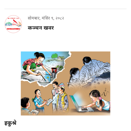
सोमबार, मंसिर ९, २०८२
कञ्चन खवर
इकुश्रे