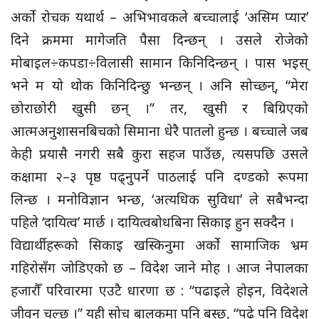
अर्को रोचक यथार्थ – अभिभावकले बच्चालाई ‘असिम प्यार’
दिने क्रममा मागेजति पैसा दिन्छन् । उसले रोजेको
मोबाइल÷कपडा÷विलासी सामान किनिदिन्छन् । पास भइस्
भने म यो थोक किनिदिन्छु भन्छन् । अनि सोच्छन्, “मेरा
छोराछोरी खुसी छन् ।” तर, खुसी र बिग्रिएको
आत्मअनुशासनबिचको सिमाना धेरै पातलो हुन्छ । बच्चाले जब
केही प्रयासै नगरी सबै कुरा सहज पाउँछ, त्यसपछि उसले
कक्षामा २–३ पृष्ठ पढ्नुपर्ने पाठलाई पनि दण्डको रूपमा
लिन्छ । मनोविज्ञान भन्छ, ‘अत्यधिक सुविधा’ ले सबैभन्दा
पहिले ‘दायित्व’ मार्छ । दायित्वबोधबिना सिकाइ हुन सक्दैन ।
विद्यार्थीहरूको सिकाइ खस्किनुमा अर्को सामाजिक भ्रम
गहिरोसँग जोडिएको छ – विदेश जाने मोह । आज नेपालका
हजारौँ परिवारमा एउटै धारणा छ : “पढाइले होइन, विदेशले
जीवन चल्छ ।” यही सोच बालकमा पनि बस्छ, “पढे पनि विदेश