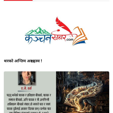
थरको अन्तिम अक्षर ह्रस्व !