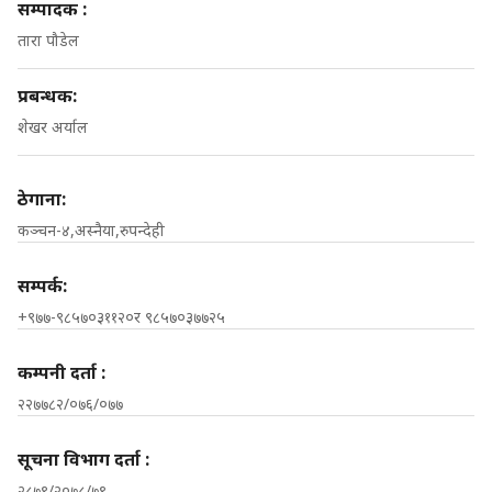
सम्पादक :
तारा पौडेल
प्रबन्धक:
शेखर अर्याल
ठेगाना:
कञ्चन-४,अस्नैया,रुपन्देही
सम्पर्क:
+९७७-९८५७०३११२०र ९८५७०३७७२५
कम्पनी दर्ता :
२२७७८२/०७६/०७७
सूचना विभाग दर्ता :
२८७९/२०७८/७९