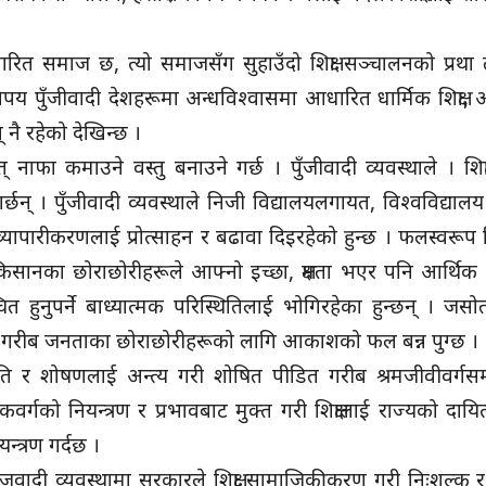
त समाज छ, त्यो समाजसँग सुहाउँदो शिक्षा सञ्चालनको प्रथा त
िपय पुँजीवादी देशहरूमा अन्धविश्वासमा आधारित धार्मिक शिक्षा, अ
् नै रहेको देखिन्छ ।
 नाफा कमाउने वस्तु बनाउने गर्छ । पुँजीवादी व्यवस्थाले । शिक्
छन् । पुँजीवादी व्यवस्थाले निजी विद्यालयलगायत, विश्वविद्यालय
व्यापारीकरणलाई प्रोत्साहन र बढावा दिइरहेको हुन्छ । फलस्वरूप शिक
 किसानका छोराछोरीहरूले आफ्नो इच्छा, क्षमता भएर पनि आर्थि
चित हुनुपर्ने बाध्यात्मक परिस्थितिलाई भोगिरहेका हुन्छन् । जस
्षा भने गरीब जनताका छोराछोरीहरूको लागि आकाशको फल बन्न पुग्छ ।
ङ्गति र शोषणलाई अन्त्य गरी शोषित पीडित गरीब श्रमजीवीवर्गसम्म
्गको नियन्त्रण र प्रभावबाट मुक्त गरी शिक्षालाई राज्यको दायित्
्त्रण गर्दछ ।
माजवादी व्यवस्थामा सरकारले शिक्षा सामाजिकीकरण गरी निःशुल्क र