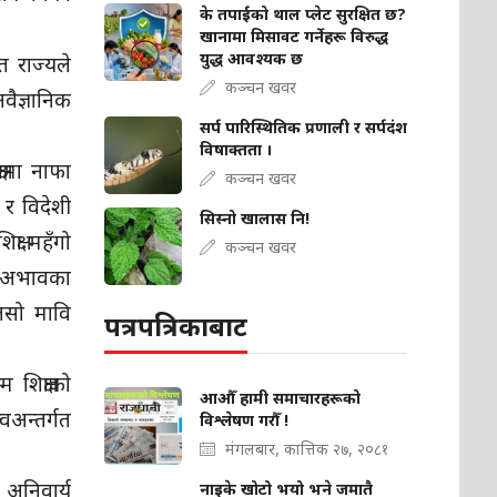
के तपाईंको थाल प्लेट सुरक्षित छ?
खानामा मिसावट गर्नेहरू विरुद्ध
युद्ध आवश्यक छ
 राज्यले
कञ्चन खवर
वैज्ञानिक
सर्प पारिस्थितिक प्रणाली र सर्पदंश
विषाक्तता ।
षामा नाफा
कञ्चन खवर
 र विदेशी
सिस्नो खालास नि!
्षा महँगो
कञ्चन खवर
क अभावका
ोतसो मावि
पत्रपत्रिकाबाट
 शिक्षाको
आऔँ हामी समाचारहरूको
वअन्तर्गत
विश्लेषण गरौँ !
मंगलबार, कात्तिक २७, २०८१
 अनिवार्य
नाइके खोटो भयो भने जमातै