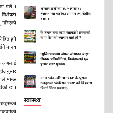
ग गर्छ ।
भन्सार छलीका रु. २ लाख १८
हजारभन्दा बढीका सामान रुपन्देहीमा
को विशेषता
बरामद
ू गरिएको
के बचत तथा ऋण सहकारी संस्थाको
काम पैसाको व्यापार मात्रै हो ?
िहित हुने
सँगै मानव
न्युजिल्याण्डमा जंगल जोगाउन बाख्रा
सिकार प्रतियोगिता, विजेतालाई ६०
न्त्रणलाई
हजार डलर पुस्कार
हीअनुसार
आज 'जेन–जी' भगवान: के पुराना
ले मान्छे
दलहरूले 'जेनेरेसन एक्स' को विश्वास
देखेको छ ।
फिर्ता जित्न सक्छन्?
स्वास्थ्य
िस्टहरूको
ासकवर्गको