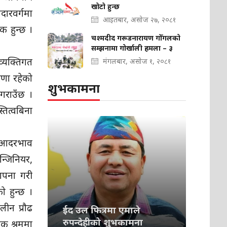
खोटो हुन्छ
दारवर्गमा
आइतबार, असोज २७, २०८१
क हुन्छ ।
चश्मदीद गरूडनारायण गोँगलको
सम्झनामा गोर्खाली हमला – ३
व्यक्तिगत
मंगलबार, असोज १, २०८१
रणा रहेको
शुभकामना
 गराउँछ ।
तित्वबिना
ति आदरभाव
इन्जिनियर,
थापना गरी
ो हुन्छ ।
लीन प्रौढ
ईद उल फित्रमा एमाले
रुपन्देहीको शुभकामना
लक श्रममा