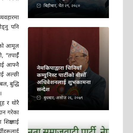
बिहीबार, चैत २९, २०८०
व्यवहारमा
ोड्नु पनि
ाजको आमूल
ो, “तपाईँ
लाई आफ्नै
नेमकिपाद्वारा चिनियाँ
लाई अल्छी
कम्युनिस्ट पार्टीको बीसौँ
अधिवेशनलाई शुभकामना
बल, बुद्धि
सन्देश
।
बुधबार, असोज २६, २०७९
ूह र थोरै
रदान गरेका
िक्षालाई
्थीहरूलाई