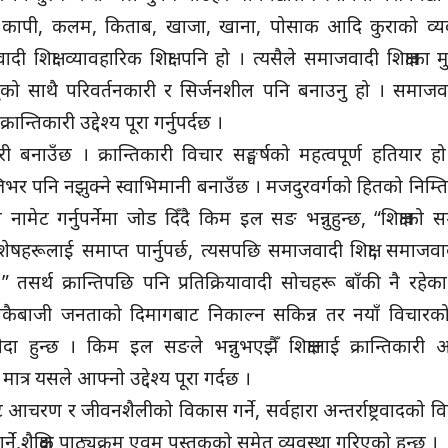
ल, कापी, कलम, किताब, खाजा, खाना, पोसाक आदि कुराको व्यव
ी शिक्षा व्यावहारिक शिक्षा पनि हो । त्यसैले समाजवादी शिक्षाका मु
ो साथै परिवर्तनकारी र सिर्जनशील पनि बनाउनु हो । समाजवादी
तिकारी उद्देश्य पूरा गर्नुपर्दछ ।
ी बनाउँछ । क्रान्तिकारी विचार सङ्घर्षको महत्वपूर्ण हतियार हो 
त्तिभर पनि नझुक्ने स्वाभिमानी बनाउँछ । मजदुरवर्गको हितको निम्ति
ेट गर्नुपर्नेमा जोड दिँदै किम इल सङ भन्नुहुन्छ, “शिक्षाको सम्पूर्ण
ेषहरूलाई समाप्त पार्नुपर्छ, त्यसपछि समाजवादी शिक्षा, समाज
तसर्थ क्रान्तिपछि पनि प्रतिक्रियावादी सोचहरू बाँकी नै रहेका 
 एकैबाजी जनताको दिमागबाट निकाल्न सकिन्न तर नयाँ विचारको 
दा हुन्छ । किम इल सङले भन्नुभएझैँ शिक्षालाई क्रान्तिकारी 
मात्र यसले आफ्नो उद्देश्य पूरा गर्दछ ।
 आचरण र जीवनशैलीको विकास गर्ने, सर्वहारा अन्तर्राष्ट्रवादको विक
े,शैक्षिक पाठ्यक्रम एवम् पुस्तकको समेत व्यवस्था गरिएको हुन्छ ।