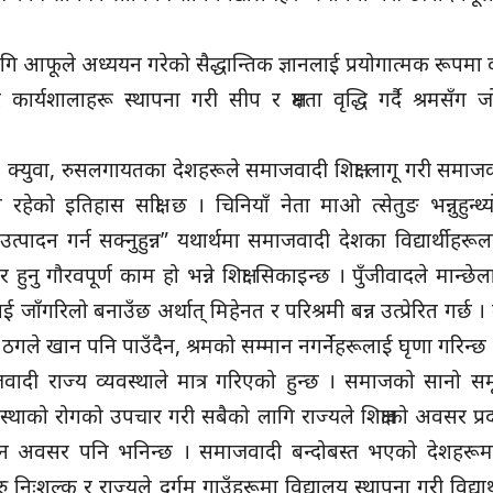
ागि आफूले अध्ययन गरेको सैद्धान्तिक ज्ञानलाई प्रयोगात्मक रूपमा 
्यशालाहरू स्थापना गरी सीप र क्षमता वृद्धि गर्दै श्रमसँग ज
ा, क्युवा, रुसलगायतका देशहरूले समाजवादी शिक्षा लागू गरी सम
हेको इतिहास साक्षी छ । चिनियाँ नेता माओ त्सेतुङ भन्नुहुन्थ्य
्पादन गर्न सक्नुहुन्न” यथार्थमा समाजवादी देशका विद्यार्थीहरू
हुनु गौरवपूर्ण काम हो भन्ने शिक्षा सिकाइन्छ । पुँजीवादले मान्छे
ाँगरिलो बनाउँछ अर्थात् मिहेनत र परिश्रमी बन्न उत्प्रेरित गर्छ । 
 वा ठगले खान पनि पाउँदैन, श्रमको सम्मान नगर्नेहरूलाई घृणा गरिन्छ 
जवादी राज्य व्यवस्थाले मात्र गरिएको हुन्छ । समाजको सानो सम
 व्यवस्थाको रोगको उपचार गरी सबैको लागि राज्यले शिक्षाको अवसर प्
ान अवसर पनि भनिन्छ । समाजवादी बन्दोबस्त भएको देशहरूमा श
िःशुल्क र राज्यले दुर्गम गाउँहरूमा विद्यालय स्थापना गरी विद्यार