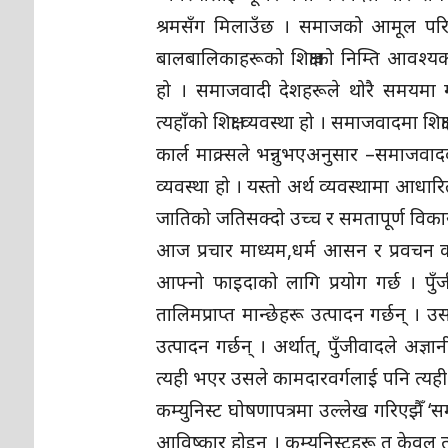
श्रमसँग मिलाउँछ । समाजको आमूल परिव
बालबालिकाहरूको शिक्षाको निम्ति आवश्यक सम्
हो । समाजवादी देशहरूले थोरै समयमा ग
त्यहाँको शिक्षा व्यवस्था हो । समाजवादमा शिक
कार्ल माक्र्सले भन्नुभएअनुसार –समाजवाद
व्यवस्था हो । यस्तो अर्थ व्यवस्थामा आ
जातिको जतिसक्दो उच्च र समतापूर्ण विकास
आज प्रचार माध्यम,धर्म आसन र प्रवचन कक्
आफ्नो फाइदाको लागि प्रयोग गर्छ । पुँ
तालिमप्राप्त मान्छेहरू उत्पादन गर्छन् । 
उत्पादन गर्छन् । अर्थात्, पुँजीवादले अज्ञान
त्यही भएर उसले कामदारवर्गलाई पनि त्यही 
कम्युनिस्ट घोषणापत्रमा उल्लेख गरिएझैँ ‘स
आविष्कार होइन । कम्युनिस्टहरू त केवल त्