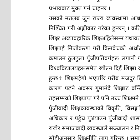
प्रभावबाट मुक्त गर्न चाहन्छ ।
यसको मतलब जुन राज्य व्यवस्थामा आधारि
निश्चित गरी अङ्गीकार गरेका हुन्छन् । कत
शिक्षा र अव्यावहारिक शिक्षा अहिलेसम्म यथावत
शिक्षालाई निजीकरण गरी किनबेचको अर्थात्
कमाउन ठुलठुला पुँजीपतिवर्गहरू लगानी गर्
विश्वविद्यालयहरूसमेत खोल्न दिई शिक्षामा 
हुन्छ† शिक्षा महँगो भएपछि गरीब मजदुर
कारण पढ्ने अवसर गुमाउँदै शिक्षाबाट बन्
तहसम्मको शिक्षा प्राप्त गरे पनि उच्च शिक
पुँजीवादी शिक्षा व्यवस्थाको विकृति, विस
अधिकार र पहुँच पु¥याउन पुँजीवादी शासकवर
राखेर समाजवादी व्यवस्थाले सञ्चालन र नियन
सोहीअनुसार शिक्षा नीति लागू गरिन्छ । स