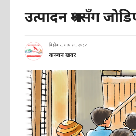
उत्पादन श्रमसँग जोड
बिहीबार, माघ १६, २०८२
कञ्चन खवर