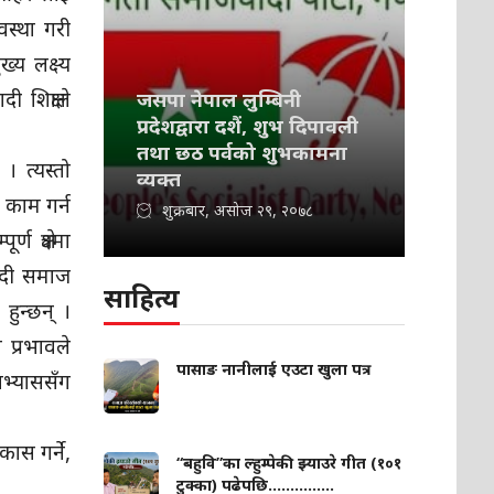
स्था गरी
ख्य लक्ष्य
 शिक्षाले
जसपा नेपाल लुम्बिनी
प्रदेशद्वारा दशैं, शुभ दिपावली
तथा छठ पर्वको शुभकामना
। त्यस्तो
व्यक्त
 काम गर्न
शुक्रबार, असोज २९, २०७८
 क्षेत्रमा
वादी समाज
साहित्य
हुन्छन् ।
प्रभावले
पासाङ नानीलाई एउटा खुला पत्र
अभ्याससँग
ास गर्ने,
“बहुवि”का ल्हुम्पेकी झ्याउरे गीत (१०१
टुक्का) पढेपछि...............