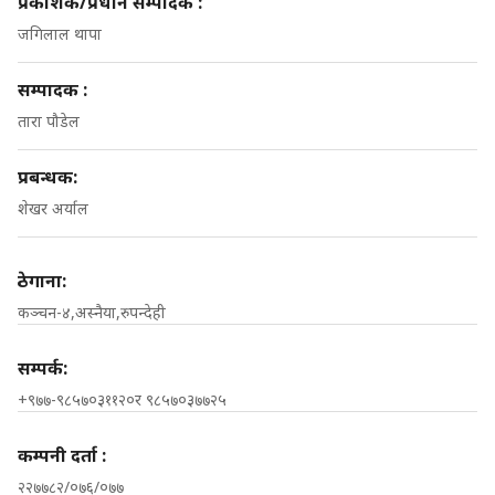
प्रकाशक/प्रधान सम्पादक :
जगिलाल थापा
सम्पादक :
तारा पौडेल
प्रबन्धक:
शेखर अर्याल
ठेगाना:
कञ्चन-४,अस्नैया,रुपन्देही
सम्पर्क:
+९७७-९८५७०३११२०र ९८५७०३७७२५
कम्पनी दर्ता :
२२७७८२/०७६/०७७