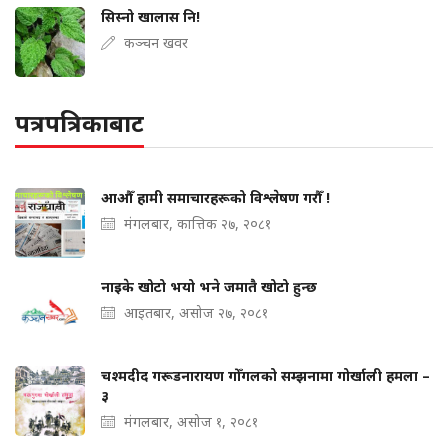
सिस्नो खालास नि!
कञ्चन खवर
पत्रपत्रिकाबाट
आऔँ हामी समाचारहरूको विश्लेषण गरौँ !
मंगलबार, कात्तिक २७, २०८१
नाइके खोटो भयो भने जमातै खोटो हुन्छ
आइतबार, असोज २७, २०८१
चश्मदीद गरूडनारायण गोँगलको सम्झनामा गोर्खाली हमला –
३
मंगलबार, असोज १, २०८१