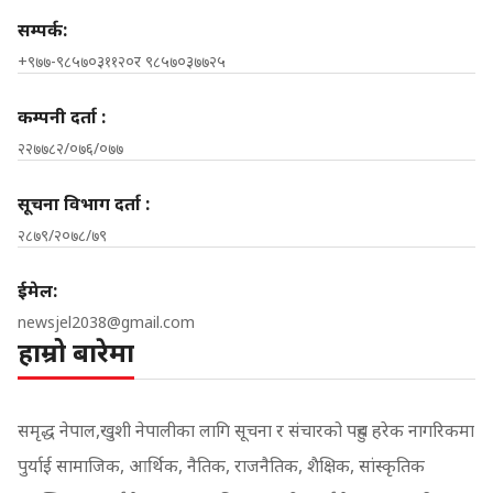
सम्पर्क:
+९७७-९८५७०३११२०र ९८५७०३७७२५
कम्पनी दर्ता :
२२७७८२/०७६/०७७
सूचना विभाग दर्ता :
२८७९/२०७८/७९
ईमेल:
newsjel2038@gmail.com
हाम्रो बारेमा
समृद्ध नेपाल,खुशी नेपालीका लागि सूचना र संचारको पहुच हरेक नागरिकमा
पुर्याई सामाजिक, आर्थिक, नैतिक, राजनैतिक, शैक्षिक, सांस्कृतिक