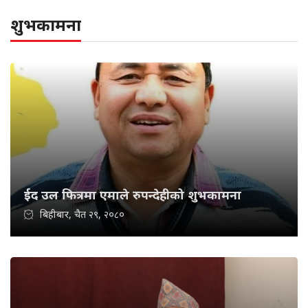
शुभकामना
ईद उल फित्रमा एमाले रुपन्देहीको शुभकामना
बिहीबार, चैत २९, २०८०