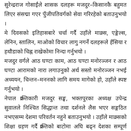
सुरेन्द्रराज गोसाईंले शासक दलहरू मजदुर–किसानकै बहुमत
लिएर संसद्मा गएर पुँजीपतिवर्गको सेवा गरिरहेको बताउनुभयो
।
मे दिवसको इतिहासबारे चर्चा गर्दै उहाँले माक्र्स, एङ्गेल्स,
लेनिन, स्तालिन, माओको विचार लागु नगर्ने दलहरूले हँसिया र
हथौडाको चिह्न राखेकोमा निन्दा गर्नुभयो ।
मजदुर वर्गले आठ घण्टा काम, आठ घण्टा मनोरञ्जन र आठ
घण्टा आरामको नारा लगाउनुको अर्थ सस्तो मनोरञ्जन नभई
अध्ययन, चिन्तन–मननको लागि समय मागेको हो, उहाँले स्पष्ट
गर्नुभयो ।
नेपाल क्रान्तिकारी मजदुर सङ्घ, भक्तपुरका अध्यक्ष उपेन्द्र
सुवालले निश्चित सिद्धान्त तथा दर्शनले लैस भएर सङ्गठित
नभएसम्म देशमा परिवर्तन नहुने बताउनुभयो । उहाँले माक्र्सको
शिक्षा ग्रहण गर्दै क्रान्तिको बाटोमा अघि बढ्न देशका सम्पूर्ण