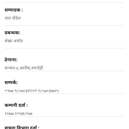
सम्पादक :
तारा पौडेल
प्रबन्धक:
शेखर अर्याल
ठेगाना:
कञ्चन-४,अस्नैया,रुपन्देही
सम्पर्क:
+९७७-९८५७०३११२०र ९८५७०३७७२५
कम्पनी दर्ता :
२२७७८२/०७६/०७७
सूचना विभाग दर्ता :