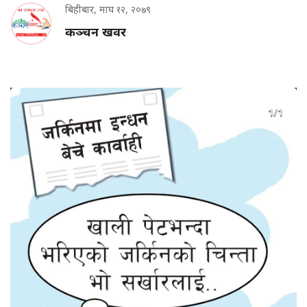
बिहीबार, माघ १२, २०७९
कञ्चन खवर
1/1