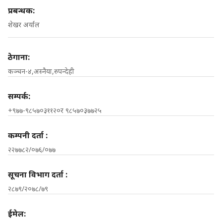
प्रबन्धक:
शेखर अर्याल
ठेगाना:
कञ्चन-४,अस्नैया,रुपन्देही
सम्पर्क:
+९७७-९८५७०३११२०र ९८५७०३७७२५
कम्पनी दर्ता :
२२७७८२/०७६/०७७
सूचना विभाग दर्ता :
२८७९/२०७८/७९
ईमेल: