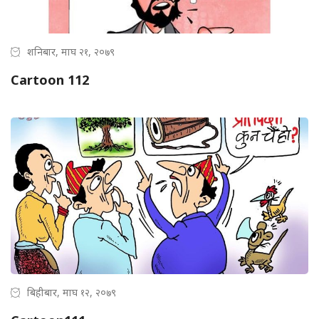
शनिबार, माघ २१, २०७९
Cartoon 112
बिहीबार, माघ १२, २०७९