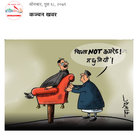
सोमबार, पुस १८, २०७९
कञ्चन खवर
1/1