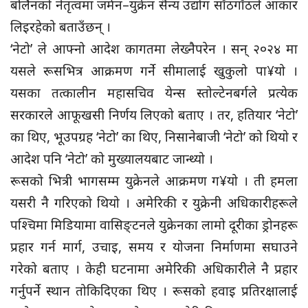
बर्लिनको नेतृत्वमा जर्मन–युक्रेन सैन्य उद्योग साँठगाँठले आकार
लिइरहेको बताउँछन् ।
‘नेटो’ ले आफ्नो आदेश कागतमा लेख्नैपरेन । सन् २०२४ मा
यसले रूसभित्र आक्रमण गर्ने सीमालाई खुकुलो पा¥यो ।
यसका तत्कालीन महासचिव येन्स स्तोल्टेनबर्गले प्रत्येक
सरकारले आफूखसी निर्णय लिएको बताए । तर, हतियार ‘नेटो’
का थिए, भूउपग्रह ‘नेटो’ का थिए, निसानेबाजी ‘नेटो’ को थियो र
आदेश पनि ‘नेटो’ को मुख्यालयबाट जान्थ्यो ।
रूसको भित्री भागसम्म युक्रेनले आक्रमण ग¥यो । ती हमला
यसरी नै गरिएको थियो । अमेरिकी र युक्रेनी अधिकारीहरूले
पश्चिमा मिडियामा वासिङ्टनले युक्रेनका लामो दूरीका ड्रोनहरू
प्रहार गर्न मार्ग, उचाइ, समय र योजना निर्माणमा सघाउने
गरेको बताए । केही घटनामा अमेरिकी अधिकारीले नै प्रहार
गर्नुपर्ने स्थान तोकिदिएका थिए । रूसको हवाइ प्रतिरक्षालाई