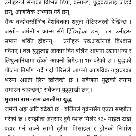
उनीहरूले सेनाका विभिन्न डिपो, कमान्ड, युद्धबेडालाई जोड्दै
छन्; आणविक अभ्यास गर्दै छन् ।
सैन्य बन्दोवस्तीभित्र देशबिचका शत्रुता मेटिएजस्तो देखिन्छ ।
जस्तो– जर्मनी र फ्रान्स सँगै हिँडिरहेका छन् । तर, उनीहरू
समान शक्ति होइनन् । उनीहरू एकअर्कालाई विश्वास
गर्दैनन् । थल युद्धलाई आकार दिन बर्लिन आफ्ना उद्योगधन्दा र
लिथुआनियामा रहेको आफ्नो ब्रिगेडमा भर परेको छ । युद्धको
योजना निर्माण गर्दै गर्दा पेरिसले आफ्नो आणविक गठ्ठाघरका
भरमा अग्रता लिन खोजेको छ । सबैजना युद्धको लगाम
समाउन चाहन्छन्† सबैजना युद्धमुखी छन् ।
मुखमा राम–राम बगलीमा युद्ध
जर्मनी अझ अघि बढेको छ । बर्लिनले युक्रेनसँग एउटा सम्झौता
गरेको छ । सम्झौता अनुसार दुवै देशले मिलेर ९३० माइल टाढा
प्रहार गर्न सक्ने लामो दूरीमा मिसाइल र ड्रोनको निर्माण