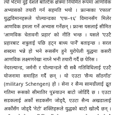
त्यो भेटमा दुई देशले बाल्टिक क्षेत्रमा नियमित रूपमा आणविक
अभ्यासको तयारी गर्न सहमति भयो । फ्रान्सका ‘रफाल’
युद्धविमानहरूले पोल्यान्डका ‘एफ–१६’ विमानसँग मिलेर
आणविक हमला गर्ने अभ्यास गर्नेछन् । फ्रान्स यसलाई सीमित
‘आणविक चेतावनी प्रहार’ को नीति भन्छ । यसले ‘एउटै
प्रहारबाट शत्रुलाई पछि हट्न बाध्य पार्ने’ बताइन्छ । सरल
शब्दमा भन्ने हो भने रूससँग हुने युरोपेली युद्धमा कसरी
आणविक लक्ष्मणरेखा नाघ्ने भनी तयारी गर्दै छ पेरिस ।
नेदरल्यान्ड, जर्मनी र पोल्यान्डले यी सबै गतिविधिलाई एउटै
योजनामा समाहित गर्दै छन् । यो एउटा ‘सैन्य साँठगाँठ’
(military Schengen) हो । सेना र सैन्य सामग्रीलाई द्रूत
गतिमा रूसको सीमातिर पु¥याउन बाटो जोडिँदै छ । एउटा
सडकलाई अर्को सडकसँग जोड्दै, एउटा सैन्य अखडालाई
अर्कोसँग जोड्दै ‘नेटो’ शक्तिहरूले युद्धको बाटो खोल्दै छन् ।