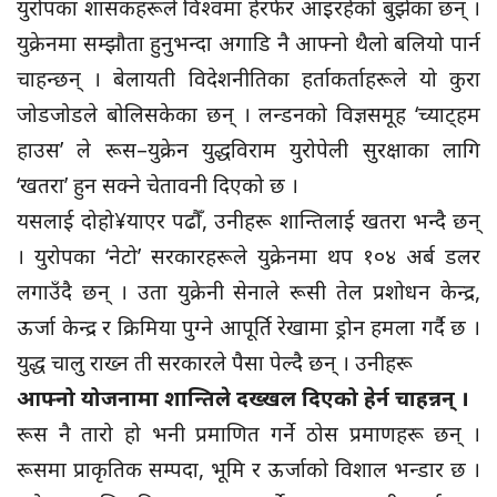
युरोपका शासकहरूले विश्वमा हेरफेर आइरहेको बुझेका छन् ।
युक्रेनमा सम्झौता हुनुभन्दा अगाडि नै आफ्नो थैलो बलियो पार्न
चाहन्छन् । बेलायती विदेशनीतिका हर्ताकर्ताहरूले यो कुरा
जोडजोडले बोलिसकेका छन् । लन्डनको विज्ञसमूह ‘च्याट्हम
हाउस’ ले रूस–युक्रेन युद्धविराम युरोपेली सुरक्षाका लागि
‘खतरा’ हुन सक्ने चेतावनी दिएको छ ।
यसलाई दोहो¥याएर पढौँ, उनीहरू शान्तिलाई खतरा भन्दै छन्
। युरोपका ‘नेटो’ सरकारहरूले युक्रेनमा थप १०४ अर्ब डलर
लगाउँदै छन् । उता युक्रेनी सेनाले रूसी तेल प्रशोधन केन्द्र,
ऊर्जा केन्द्र र क्रिमिया पुग्ने आपूर्ति रेखामा ड्रोन हमला गर्दै छ ।
युद्ध चालु राख्न ती सरकारले पैसा पेल्दै छन् । उनीहरू
आफ्नो योजनामा शान्तिले दख्खल दिएको हेर्न चाहन्नन् ।
रूस नै तारो हो भनी प्रमाणित गर्ने ठोस प्रमाणहरू छन् ।
रूसमा प्राकृतिक सम्पदा, भूमि र ऊर्जाको विशाल भन्डार छ ।