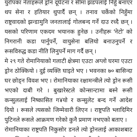
युरोपका नेताहरूले ड्रोन दूर्घटना र सीमा झडपलाई निहुँ बनाएर
थप सेना र हतियार थुपार्दै छन् । तनाव चर्केको निहुँमा
राष्ट्रवादको झन्डामुनि जनतालाई गोलबन्द गर्ने दाउ रच्दै छन् ।
यसको परिणाम एकदम भयानक हुनेछ । उनीहरू ‘नेटो’ को
निगरानी कडा पार्नुपर्ने, वायुसेना बलियो बनाउनुपर्ने र
रूसविरुद्ध कडा नीति लिनुपर्ने माग गर्दै छन् ।
मे २९ गते रोमानियाको गलाटी क्षेत्रमा एउटा अग्लो घरमा एउटा
ड्रोन ठोक्कियो । दुई व्यक्ति घाइते भए । भवनका ७० बासिन्दा
घर छोड्न विवश भए । रोमानियाका रक्षामन्त्रीले त्यो ड्रोन रूसी
भएको दाबी गरे । बुखारेस्टले कोन्सान्टामा बस्ने रूसी
कन्सुललाई निष्कासित ग¥यो र कन्सुलेट बन्द गर्ने आदेश
दियो । रूसले त्यसको जिम्मेवारी लिएन । राष्ट्रपति भ्लादिमिर
पुटिनले रूसले आक्रमण गरेको कुनै प्रमाण नभएको बताए ।
रोमानियाका राष्ट्रपति निकुसोर डनले त्यो ड्रोनलाई आकाशबाट