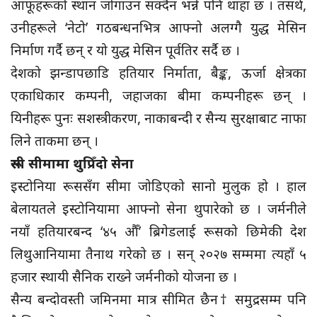
आफूहरूको स्थान जोगाउन सक्दैन भन्ने पनि थाहा छ । तसर्थ,
उनीहरूले ‘नेटो’ गठबन्धनभित्र आफ्नो अलग्गै युद्ध मेसिन
निर्माण गर्दै छन् र यो युद्ध मेसिन पूर्वतिर सर्दै छ ।
देशको झन्डापछाडि हतियार निर्माता, बैङ्क, ऊर्जा क्षेत्रका
एकाधिकार कम्पनी, जहाजका बीमा कम्पनीहरू छन् ।
यिनीहरू पुनः सशस्त्रीकरण, नाकाबन्दी र सैन्य सुरक्षाबाट नाफा
लिने ताकमा छन् ।
रूसी सीमामा थुप्रिँदो सेना
इस्टोनिया रूससँग सीमा जोडिएको सानो मुलुक हो । हाल
बेलायतले इस्टोनियामा आफ्नो सेना थुपारेको छ । जर्मनीले
नयाँ हतियारबन्द ‘४५ औँ’ ब्रिगेडलाई रूसको छिमेकी देश
लिथुआनियामा तैनाथ गरेको छ । सन् २०२७ सम्ममा त्यहाँ ५
हजार स्थायी सैनिक राख्ने जर्मनीको योजना छ ।
सैन्य बन्दोवस्ती जमिनमा मात्र सीमित छैन† समुद्रसम्म पनि