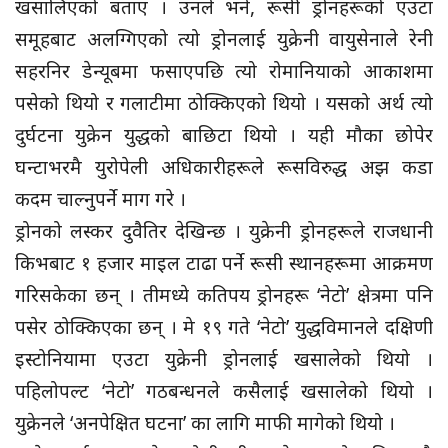
खसालिएको बताए । उनले भने, रूसी ड्रोनहरूको एउटा
समूहबाट अलग्गिएको त्यो ड्रोनलाई युक्रेनी वायुसेनाले रेनी
सहरनिर डेन्यूबमा फसाएपछि त्यो रोमानियाको आकाशमा
पसेको थियो र गलाटीमा ठोक्किएको थियो । यसको अर्थ त्यो
दुर्घटना युक्रेन युद्धको बाछिटा थियो । यही मौका छोपेर
घन्टाभरमै युरोपेली अधिकारीहरूले रूसविरुद्ध अझ कडा
कदम चाल्नुपर्ने माग गरे ।
ड्रोनको लस्कर दुवैतिर देखिन्छ । युक्रेनी ड्रोनहरूले राजधानी
किभबाट १ हजार माइल टाढा पर्ने रूसी स्थानहरूमा आक्रमण
गरिसकेका छन् । तीमध्ये कतिपय ड्रोनहरू ‘नेटो’ क्षेत्रमा पनि
पसेर ठोक्किएका छन् । मे १९ गते ‘नेटो’ युद्धविमानले दक्षिणी
इस्टोनियामा एउटा युक्रेनी ड्रोनलाई खसालेको थियो ।
पहिलोपल्ट ‘नेटो’ गठबन्धनले कसैलाई खसालेको थियो ।
युक्रेनले ‘अनपेक्षित घटना’ का लागि माफी मागेको थियो ।