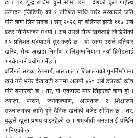
छ । तर, युद्ध खर्चमा कुनै सीमा छैन । देशको कूल गार्हस्थ
उत्पादन (जिडिपी) को १ प्रतिशत माथि पारेर सरकारले जति
पनि ऋण लिन सक्छ । सन् २०२६ मा बर्लिनले झन्डै ११७ अर्ब
डलर विनियोजन ग¥यो । अब उसले सैन्य खर्चलाई जिडिपीको
३.५ प्रतिशत पु¥याउने सुर कस्दै छ । यो रकम उसले हतियार
खरिद, सैन्य अखडा निर्माण र लिथुआनियामा नयाँ ब्रिगेडलाई
भरथेग गर्न प्रयोग गर्नेछ ।
बर्लिनले सडक, रेलमार्ग, अस्पताल र शिक्षालयको पुनर्निर्माणमा
खर्च गर्न भनेर देखावटी रूपमा अलग्गै ४५० अर्ब डलरको कोष
पनि बनाएको छ । तर, यो एकपल्ट मात्र लिइएको ऋण हो ।
ज्याला, पेन्सन, जनकल्याण, अस्पताल र शिक्षालय
सञ्चालनका लागि हुने दैनिक खर्चको बजेट सीमित छ । तर,
युद्धले खुला प्रश्रय पाइरहेको छ । श्रमजीवी जनतालाई पर्खिन
भनिएको छ ।