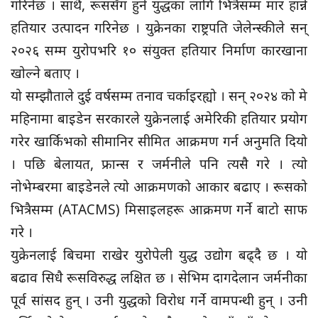
गरिनेछ । साथै, रूससँग हुने युद्धका लागि भित्रैसम्म मार हान्ने
हतियार उत्पादन गरिनेछ । युक्रेनका राष्ट्रपति जेलेन्स्कीले सन्
२०२६ सम्म युरोपभरि १० संयुक्त हतियार निर्माण कारखाना
खोल्ने बताए ।
यो सम्झौताले दुई वर्षसम्म तनाव चर्काइरह्यो । सन् २०२४ को मे
महिनामा बाइडेन सरकारले युक्रेनलाई अमेरिकी हतियार प्रयोग
गरेर खार्किभको सीमानिर सीमित आक्रमण गर्न अनुमति दियो
। पछि बेलायत, फ्रान्स र जर्मनीले पनि त्यसै गरे । त्यो
नोभेम्बरमा बाइडेनले त्यो आक्रमणको आकार बढाए । रूसको
भित्रैसम्म (ATACMS) मिसाइलहरू आक्रमण गर्ने बाटो साफ
गरे ।
युक्रेनलाई बिचमा राखेर युरोपेली युद्ध उद्योग बढ्दै छ । यो
बढाव सिधै रूसविरुद्ध लक्षित छ । सेभिम दागदेलान जर्मनीका
पूर्व सांसद हुन् । उनी युद्धको विरोध गर्ने वामपन्थी हुन् । उनी