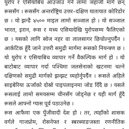
युरोप र एसियाबिच आउजाउ गर्ने लामा जहाजी मार्ग छन्
रूससँग । रूससँग अन्तर्राष्ट्रिय उत्तर–दक्षिण यातायात कोरिडोर
छ । यो झन्डै ४५०० माइल लामो सञ्जाल हो । यो सञ्जाल
भारत, इरान, रूस र मध्य एसियादेखि युरोपसम्म फैलिएको
छ । यसको लागि स्वेज नहर वा लालसागर छिचोल्नुपर्दैन ।
आर्कटिक हुँदै जाने उत्तरी समुद्री मार्गमा रूसको नियन्त्रण छ ।
यो युरोप र एसियाबिच व्यापार गर्ने वैकल्पिक मार्ग हो । यो
बाटोबाट व्यापार गर्दा पश्चिमा जलसेनाको खटनमा चल्ने
दक्षिणको समुद्री मार्गको झन्झट व्यहोर्नुपर्दैन । रूसले अहिले
साइबेरिया ऊर्जाको दोस्रो पाइपलाइनमा जोड दिँदै छ । यसले
रूसलाई लामो समयसम्म चीनसँग जोड्नेछ र यही मार्ग हुँदै
रूसले आफ्नो ग्यास पूर्व पठाउनेछ ।
रूस आफैमा एक पुँजीवादी देश हो । तर, त्यहाँको शासक
वर्गले गाजप्रोम, रोसनेफ्त र स्बरब्याङजस्ता रणनीतिक