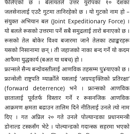
फैलिएको छ । बेलायतले उत्तर युरोपका १० देशका
जलसेनालाई एउटै गुटमा तानिरहेको छ । यो गुटको नाम हो –
संयुक्त अभियान बल (Joint Expeditionary Force) ।
यो बलले रूसको उत्तरमा पर्ने सबै समुद्रलाई तारो बनाएको छ ।
रूसको तेल बोकेर विश्व बजारमा जाने तेलका ट्याङ्करहरू
यसको निसानामा छन् । ती जहाजको नाका बन्द गर्ने यो कदम
आफैमा युद्धकार्य (बअत या धबच) हो ।
फ्रान्सले सैन्य बन्दोवस्तीलाई आणविक तहसम्म पु¥याएको छ ।
फ्रान्सेली राष्ट्रपति म्याक्रोँले यसलाई ‘अग्रपङ्क्तिको प्रतिरक्षा’
(forward deterrence) भने । फ्रान्सको आणविक
छातालाई पूर्वतर्फ विस्तार गर्ने र रूसनजिक आणविक
आक्रमण क्षमता बढाउन तालिम दिने नीतिलाई उनले त्यो नाम
दिए । गत अप्रिल २० गते उनले पोल्यान्डका प्रधानमन्त्री
डोनाल्ड टस्कसँग भेटे । पोल्यान्डको गदान्स्क सहरमा भएको