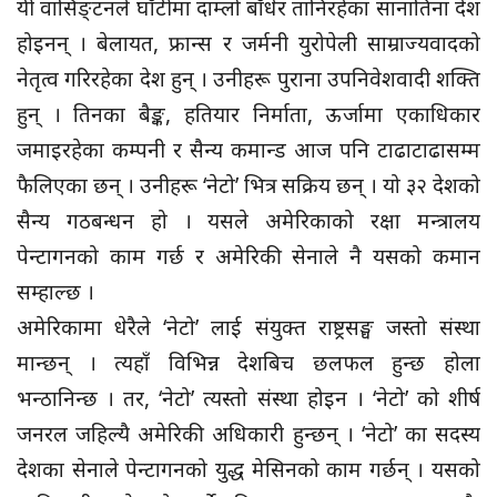
यी वासिङ्टनले घाँटीमा दाम्लो बाँधेर तानिरहेका सानातिना देश
होइनन् । बेलायत, फ्रान्स र जर्मनी युरोपेली साम्राज्यवादको
नेतृत्व गरिरहेका देश हुन् । उनीहरू पुराना उपनिवेशवादी शक्ति
हुन् । तिनका बैङ्क, हतियार निर्माता, ऊर्जामा एकाधिकार
जमाइरहेका कम्पनी र सैन्य कमान्ड आज पनि टाढाटाढासम्म
फैलिएका छन् । उनीहरू ‘नेटो’ भित्र सक्रिय छन् । यो ३२ देशको
सैन्य गठबन्धन हो । यसले अमेरिकाको रक्षा मन्त्रालय
पेन्टागनको काम गर्छ र अमेरिकी सेनाले नै यसको कमान
सम्हाल्छ ।
अमेरिकामा धेरैले ‘नेटो’ लाई संयुक्त राष्ट्रसङ्घ जस्तो संस्था
मान्छन् । त्यहाँ विभिन्न देशबिच छलफल हुन्छ होला
भन्ठानिन्छ । तर, ‘नेटो’ त्यस्तो संस्था होइन । ‘नेटो’ को शीर्ष
जनरल जहिल्यै अमेरिकी अधिकारी हुन्छन् । ‘नेटो’ का सदस्य
देशका सेनाले पेन्टागनको युद्ध मेसिनको काम गर्छन् । यसको