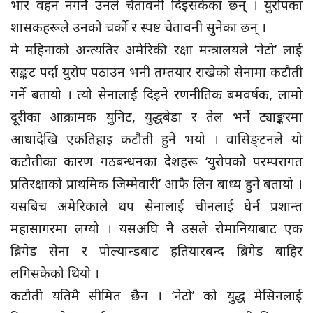
भार वहन नगर्ने उनले चेतावनी दिइसकेका छन् । युरोपका
शासकहरूले उनको चर्को र स्पष्ट चेतावनी सुनेका छन् ।
मे महिनाको अन्त्यतिर अमेरिकी रक्षा मन्त्रालयले ‘नेटो’ लाई
सङ्कट पर्दा युरोप पठाउन भनी तम्तयार राखेको सेनामा कटौती
गर्ने बतायो । त्यो सेनालाई दिइने रणनीतिक बमवर्षक, लामो
दूरीका आक्रामक युनिट, युद्धबेडा र तेल भर्ने ट्याङ्करमा
आधादेखि एकतिहाइ कटौती हुने भयो । वासिङ्टनले यो
कटौतीका कारण गठबन्धनका देशहरू ‘युरोपको परम्परागत
प्रतिरक्षाको प्राथमिक जिम्मेवारी’ आफै लिन बाध्य हुने बतायो ।
यसबिच अमेरिकाले थप सेनालाई चीनलाई घेर्न प्रशान्त
महासागरमा लग्यो । यसअघि नै उसले रोमानियाबाट एक
ब्रिगेड सेना र पोल्यान्डबाट हतियारबन्द ब्रिगेड बाहिर
लगिसकेको थियो ।
कटौती यतिमै सीमित छैन । ‘नेटो’ को युद्ध मेसिनलाई