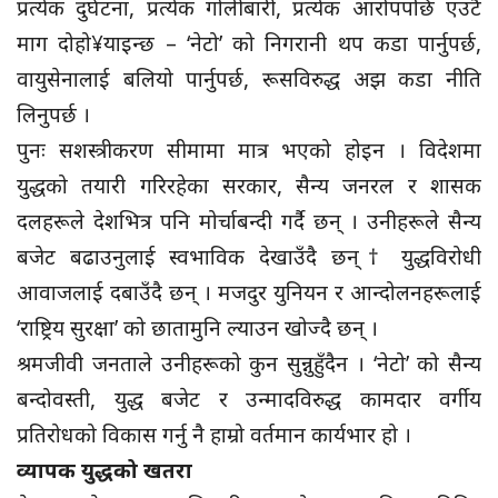
प्रत्येक दुर्घटना, प्रत्येक गोलीबारी, प्रत्येक आरोपपछि एउटै
माग दोहो¥याइन्छ – ‘नेटो’ को निगरानी थप कडा पार्नुपर्छ,
वायुसेनालाई बलियो पार्नुपर्छ, रूसविरुद्ध अझ कडा नीति
लिनुपर्छ ।
पुनः सशस्त्रीकरण सीमामा मात्र भएको होइन । विदेशमा
युद्धको तयारी गरिरहेका सरकार, सैन्य जनरल र शासक
दलहरूले देशभित्र पनि मोर्चाबन्दी गर्दै छन् । उनीहरूले सैन्य
बजेट बढाउनुलाई स्वभाविक देखाउँदै छन्† युद्धविरोधी
आवाजलाई दबाउँदै छन् । मजदुर युनियन र आन्दोलनहरूलाई
‘राष्ट्रिय सुरक्षा’ को छातामुनि ल्याउन खोज्दै छन् ।
श्रमजीवी जनताले उनीहरूको कुन सुन्नुहुँदैन । ‘नेटो’ को सैन्य
बन्दोवस्ती, युद्ध बजेट र उन्मादविरुद्ध कामदार वर्गीय
प्रतिरोधको विकास गर्नु नै हाम्रो वर्तमान कार्यभार हो ।
व्यापक युद्धको खतरा