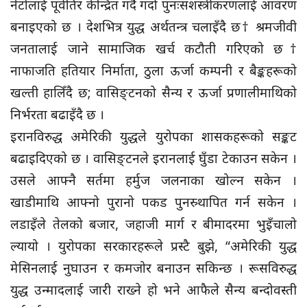
नेटोलाई पूर्वतिर केन्द्रित गर्दै गर्दा पुनःसशस्त्रीकरणलाई आवरण
बनाइएको छ । देशभित्र युद्ध अर्थतन्त्र चलाइँदै छ† श्रमजीवी
जनतालाई जाने सामाजिक खर्च कटौती गरिएको छ†
नाफाजति हतियार निर्माता, ठुला ऊर्जा कम्पनी र बैङ्कहरूको
खल्ती हालिँदै छ; वासिङ्टनको सैन्य र ऊर्जा प्रणालीमाथिको
निर्भरता बढाइँदै छ ।
इरानविरुद्ध अमेरिकी युद्धले युरोपका शासकहरूको सङ्कट
बढाइदिएको छ । वासिङ्टनले इरानलाई घुँडा टेकाउन सकेन ।
उसले आफ्नै सर्तमा हर्मुज जलनाका खोल्न सकेन ।
खाडीमाथि आफ्नो पुरानो पकड पुनस्र्थापित गर्न सकेन ।
लडाइँले तेलको बजार, जहाजी मार्ग र बीमादरमा भुइँचालो
ल्यायो । युरोपका सरकारहरूले प्रस्टै बुझे, “अमेरिकी युद्ध
मेसिनलाई नुघाउन र कमजोर बनाउन सकिन्छ । रूसविरुद्ध
युद्ध उन्मादलाई जारी राख्ने हो भने आफैले सैन्य बन्दोवस्ती