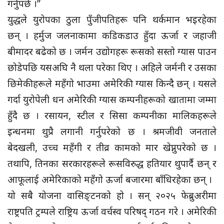
गर्नुपर्छ ।”
युद्धले युरोपका ठुला पुँजीपतिहरू पनि थर्कमान भइरहेका
छन् । हर्मुज जलनाकामा कडिकडाउ हुँदा ऊर्जा र जहाजी
बीमादर बढेको छ । जर्मन उद्योगहरू रूसको सस्तो ग्यास पाउन
छोडेपछि यसअघि नै थला परेका थिए । अहिले जर्मनी र उसका
छिमेकीहरूले महँगो भाउमा अमेरिकी ग्यास किन्दै छन् । यसले
गर्दा युरोपेली धन अमेरिकी ग्यास कम्पनीहरूको खातामा जम्मा
हुँदै छ । रसायन, स्टील र सिसा कम्पनीका मालिकहरूले
इन्धनमा थुप्रै लगानी गर्नुपरेको छ । श्रमजीवी जनताले
बेदखली, उच्च महँगी र तीव्र कामको मार खेप्नुपरेको छ ।
तथापि, तिनका सरकारहरूले रूसविरुद्ध हतियार थुपार्दै छन् र
आफूलाई अमेरिकाको महँगो ऊर्जा बजारमा बाँधिरहेका छन् ।
यो सबै योजना वासिङ्टनको हो । सन् २०२५ फेब्रुअरीमा
राष्ट्रपति ट्रम्पले राष्ट्रिय ऊर्जा वर्चस्व परिषद् गठन गरे । अमेरिकी