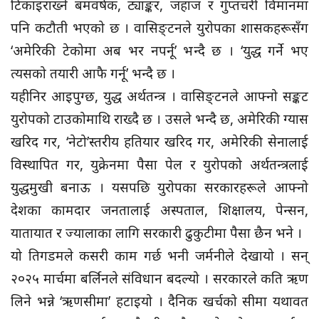
टिकाइराख्ने बमवर्षक, ट्याङ्कर, जहाज र गुप्तचरी विमानमा
पनि कटौती भएको छ । वासिङ्टनले युरोपका शासकहरूसँग
‘अमेरिकी टेकोमा अब भर नपर्नू’ भन्दै छ । ‘युद्ध गर्ने भए
त्यसको तयारी आफै गर्नू’ भन्दै छ ।
यहीनिर आइपुग्छ, युद्ध अर्थतन्त्र । वासिङ्टनले आफ्नो सङ्कट
युरोपको टाउकोमाथि राख्दै छ । उसले भन्दै छ, अमेरिकी ग्यास
खरिद गर, ‘नेटो’स्तरीय हतियार खरिद गर, अमेरिकी सेनालाई
विस्थापित गर, युक्रेनमा पैसा पेल र युरोपको अर्थतन्त्रलाई
युद्धमुखी बनाऊ । यसपछि युरोपका सरकारहरूले आफ्नो
देशका कामदार जनतालाई अस्पताल, शिक्षालय, पेन्सन,
यातायात र ज्यालाका लागि सरकारी ढुकुटीमा पैसा छैन भने ।
यो तिगडमले कसरी काम गर्छ भनी जर्मनीले देखायो । सन्
२०२५ मार्चमा बर्लिनले संविधान बदल्यो । सरकारले कति ऋण
लिने भन्ने ‘ऋणसीमा’ हटाइयो । दैनिक खर्चको सीमा यथावत