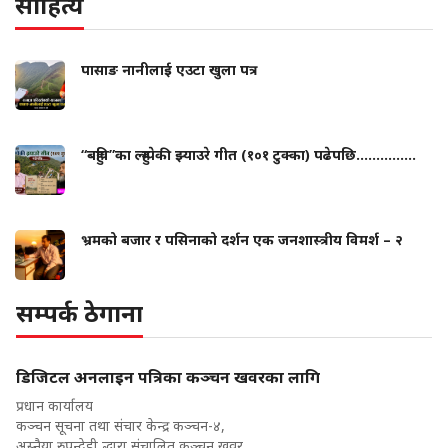
साहित्य
पासाङ नानीलाई एउटा खुला पत्र
“बहुवि”का ल्हुम्पेकी झ्याउरे गीत (१०१ टुक्का) पढेपछि...............
भ्रमको बजार र पसिनाको दर्शन एक जनशास्त्रीय विमर्श – २
सम्पर्क ठेगाना
डिजिटल अनलाइन पत्रिका कञ्चन खवरका लागि
प्रधान कार्यालय
कञ्चन सूचना तथा संचार केन्द्र कञ्चन-४,
अस्नैया,रुपन्देही द्धारा संचालित कञ्चन खवर