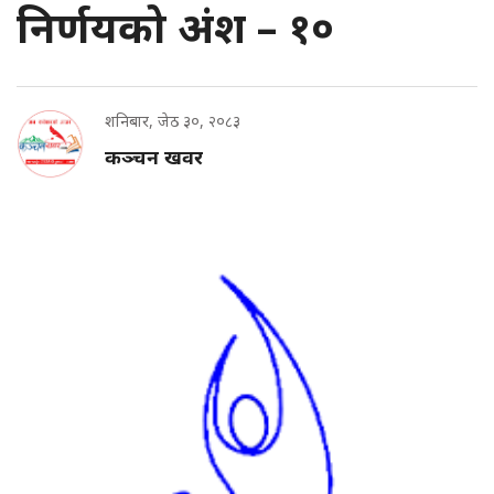
निर्णयको अंश – १०
शनिबार, जेठ ३०, २०८३
कञ्चन खवर