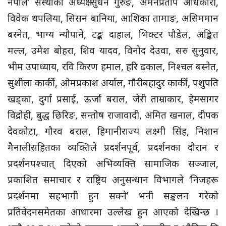
नेपाल’ संस्थाका अध्यक्ष सुधन गुरुङ, अमनप्रताप अधिकारी,
विवेक थपलिया, सिसन बानिया, आशिका तामाङ, असिममान
बस्नेत, भाग्य न्यौपाने, टङ्क दाहाल, भिक्टर पौडेल, अङ्कित
मल्ल, उमेश बोहरा, शिव यादव, विनोद देउवा, सरु सुनुवार,
भीम उपाध्याय, रवि किरण हमाल, हरि ढकाल, निश्चल बस्नेत,
सुशीला कार्की, ओमप्रकाश अर्याल, गौरीबहादुर कार्की, पशुपति
खड्का, दुर्गा प्रसाई, ऊर्जा बराल, जेरी ताम्राकार, हेमसागर
विद्रोही, बुद्ध छिरिङ, सन्तोष राजावादी, अमित खनाल, दीपक
देवकोटा, गौरव बराल, हिमानीराज्य लक्ष्मी सिंह, निशान
मैनालीसहितका व्यक्तिले प्रदर्शनपूर्व, प्रदर्शनका दौरान र
प्रदर्शनपश्चात् दिएको अभिव्यक्ति सामाजिक सञ्जाल,
प्रकाशित समाचार र राष्ट्रिय अनुसन्धान विभागले ‘निजहरू
प्रदर्शनमा सहभागी हुन सक्ने’ भनी सङ्कलन गरेको
प्रतिवेदनसमेतका आधारमा उल्लेख हुन आएको देखिन्छ ।