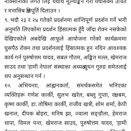
नोक्सानीको लगत लिई यथार्थ मूल्याङ्कन गरी यथासक्य उचित
र मनासिब क्षतिपूर्ति दिलाउन ।
९. भदौ २३ र २४ गतेको प्रदर्शनमा शान्तिपूर्ण प्रदर्शन गर्ने भनी
अनुमति लिएकोमा प्रदर्शन हिंसात्मक हुँदै जाँदा रोक्न नसकेको
देखिएकोले अबदेखि आफूले आयोजना गरेको कार्यक्रममा
घुसपैठ रोक्न तथा प्रदर्शनलाई हिंसात्मक हुन नदिन आवश्यक
कार्य गर्न पुरुषोत्तम यादव, सबल गौतम, अङ्कित मल्ल, खेमराज
साउद तथा ‘हामी नेपाल’ संस्थाका अध्यक्ष सुधन गुरुङ समेतलाई
थप अनुसन्धान गर्न ।
१०. अभियन्ता, आह्वानकर्ता, समर्थकसमेत भनिएका
व्यक्तिहरू गणेश कार्की, सुलभ खरेल, बब्लु गुप्ता, रक्षा बम,
कृष्ण कार्की, डा. तोषिमा कार्की, राजीव खत्री, शोम शर्मा, केपी
खनाल, दीपक बोहरा, मनिष झा, ज्वाला सङ्ग्रौला, हेमराज
थापा, विमल पन्त, खेमराज साउद, पुरुषोत्तम यादव, ‘हामी