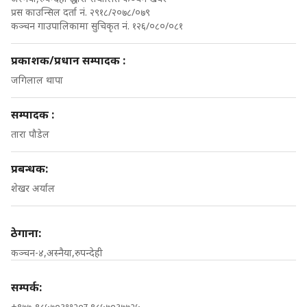
प्रस काउन्सिल दर्ता नं. २९१८/२०७८/०७९
कञ्चन गाउपालिकामा सुचिकृत नं. १२६/०८०/०८१
प्रकाशक/प्रधान सम्पादक :
जगिलाल थापा
सम्पादक :
तारा पौडेल
प्रबन्धक:
शेखर अर्याल
ठेगाना:
कञ्चन-४,अस्नैया,रुपन्देही
सम्पर्क:
+९७७-९८५७०३११२०र ९८५७०३७७२५