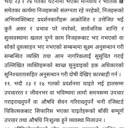
भदौ २३ र २४ गतेको घटनामा भएको मानवीय र भौतिक क्षति
समेतका कार्यमा निजहरूको संलग्नता रहे नरहेको, निजहरूको
अभिव्यक्तिबाट प्रदर्शनकारीहरू आक्रोशित र उत्तेजित भई
कुनै असर र प्रभाव परे नपरेको, सार्वजनिक शान्ति र
सुव्यवस्थामा खलल पुग्ने काम निजहरूबाट भए नभएको वा
सोको दुरुत्साहन भए नभएको सम्बन्धमा सूक्ष्म अनुसन्धान गरी
सम्बन्धित व्यक्ति तथा आम नागरिकलाई सुसुचित गराई
उल्लिखित व्यक्तिहरूको स्वच्छ सुनुवाइको हक अधिकारको
सुनिश्चततासहित अनुसन्धान गरी दोषी देखिए कारबाही गर्न ।
११. भदौ २३ र २४ गतको प्रदर्शनमा घाइते भई हालसम्म
उपचाररत र जीवनभर वा भविष्यमा लामो समयसम्म उपचार
गराइराख्नुपर्ने वा औषधि सेवन गरिराख्नुपर्ने भनी रजिस्टर्ड
चिकित्सकबाट सिफारिस भएका घाइतेहरूको बाँकी सम्पूर्ण
उपचार तथा औषधि निःशुल्क हुने व्यवस्था मिलाउन ।