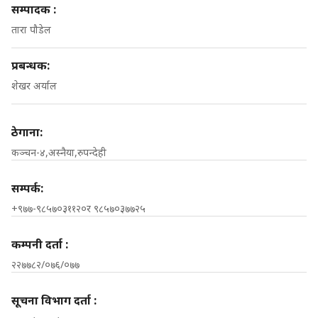
सम्पादक :
तारा पौडेल
प्रबन्धक:
शेखर अर्याल
ठेगाना:
कञ्चन-४,अस्नैया,रुपन्देही
सम्पर्क:
+९७७-९८५७०३११२०र ९८५७०३७७२५
कम्पनी दर्ता :
२२७७८२/०७६/०७७
सूचना विभाग दर्ता :