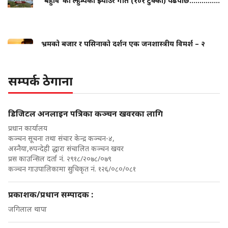
“बहुवि”का ल्हुम्पेकी झ्याउरे गीत (१०१ टुक्का) पढेपछि...............
भ्रमको बजार र पसिनाको दर्शन एक जनशास्त्रीय विमर्श – २
सम्पर्क ठेगाना
डिजिटल अनलाइन पत्रिका कञ्चन खवरका लागि
प्रधान कार्यालय
कञ्चन सूचना तथा संचार केन्द्र कञ्चन-४,
अस्नैया,रुपन्देही द्धारा संचालित कञ्चन खवर
प्रस काउन्सिल दर्ता नं. २९१८/२०७८/०७९
कञ्चन गाउपालिकामा सुचिकृत नं. १२६/०८०/०८१
प्रकाशक/प्रधान सम्पादक :
जगिलाल थापा