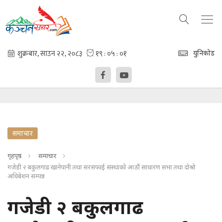
युनिकोड
समाचार
गृहपृष्ठ
समाचार
गजेडी २ बकुलगाढ खानेपानी तथा सरसफाई संस्थाको आठौं साधारण सभा तथा दोश्रो
अधिबेशन सम्पन्न
गजेडी २ बकुलगाढ