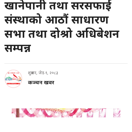
खानेपानी तथा सरसफाई
संस्थाको आठौं साधारण
सभा तथा दोश्रो अधिबेशन
सम्पन्न
शुक्रबार, जेठ १, २०८३
कञ्चन खवर