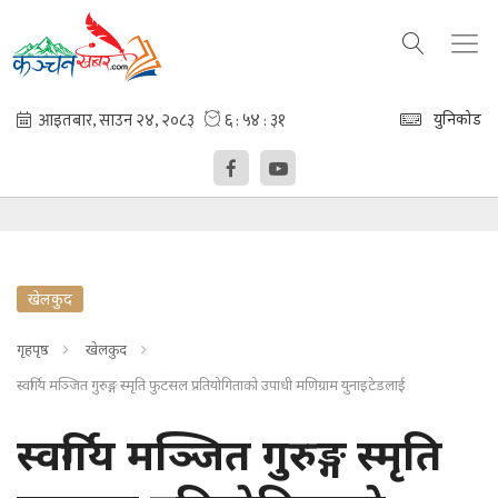
युनिकोड
खेलकुद
गृहपृष्ठ
खेलकुद
स्वर्गिय मञ्जित गुरुङ्ग स्मृति फुटसल प्रतियोगिताको उपाधी मणिग्राम युनाइटेडलाई
स्वर्गिय मञ्जित गुरुङ्ग स्मृति