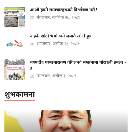
आऔँ हामी समाचारहरूको विश्लेषण गरौँ !
मंगलबार, कात्तिक २७, २०८१
नाइके खोटो भयो भने जमातै खोटो हुन्छ
आइतबार, असोज २७, २०८१
चश्मदीद गरूडनारायण गोँगलको सम्झनामा गोर्खाली हमला –
३
मंगलबार, असोज १, २०८१
शुभकामना