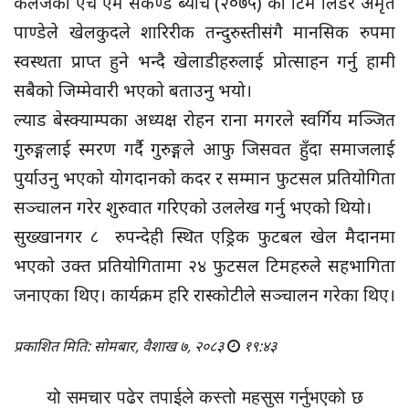
कलेजका एच एम सेकेण्ड ब्याच (२०७५) का टिम लिडर अमृत
पाण्डेले खेलकुदले शारिरीक तन्दुरुस्तीसंगै मानसिक रुपमा
स्वस्थता प्राप्त हुने भन्दै खेलाडीहरुलाई प्रोत्साहन गर्नु हामी
सबैको जिम्मेवारी भएको बताउनु भयो।
ल्याड बेस्क्याम्पका अध्यक्ष रोहन राना मगरले स्वर्गिय मञ्जित
गुरुङ्गलाई स्मरण गर्दै गुरुङ्गले आफु जिसवत हुँदा समाजलाई
पुर्याउनु भएको योगदानको कदर र सम्मान फुटसल प्रतियोगिता
सञ्चालन गरेर शुरुवात गरिएको उललेख गर्नु भएको थियो।
सुख्खानगर ८ रुपन्देही स्थित एड्रिक फुटबल खेल मैदानमा
भएको उक्त प्रतियोगितामा २४ फुटसल टिमहरुले सहभागिता
जनाएका थिए। कार्यक्रम हरि रास्कोटीले सञ्चालन गरेका थिए।
प्रकाशित मिति: सोमबार, वैशाख ७, २०८३
१९:४३
यो समचार पढेर तपाईले कस्तो महसुस गर्नुभएको छ