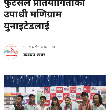
फुटसल प्रतियोगिताको
उपाधी मणिग्राम
युनाइटेडलाई
सोमबार, वैशाख ७, २०८३
कञ्चन खवर