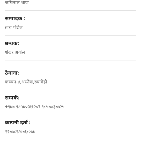
जगिलाल थापा
सम्पादक :
तारा पौडेल
प्रबन्धक:
शेखर अर्याल
ठेगाना:
कञ्चन-४,अस्नैया,रुपन्देही
सम्पर्क:
+९७७-९८५७०३११२०र ९८५७०३७७२५
कम्पनी दर्ता :
२२७७८२/०७६/०७७