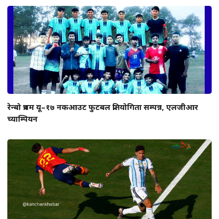
रेन्बो प्रथम यू–१७ नकआउट फुटबल प्रतियोगिता सम्पन्न, एलजीआर
च्याम्पियन