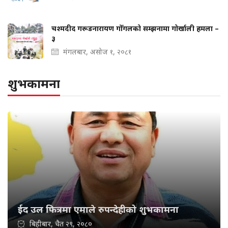
चश्मदीद गरूडनारायण गोँगलको सम्झनामा गोर्खाली हमला –
३
मंगलबार, असोज १, २०८१
शुभकामना
ईद उल फित्रमा एमाले रुपन्देहीको शुभकामना
बिहीबार, चैत २९, २०८०