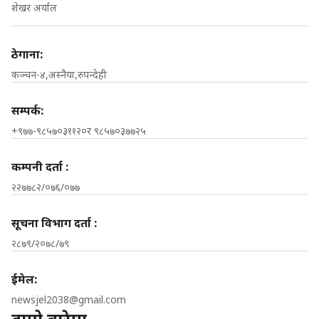
शेखर अर्याल
ठेगाना:
कञ्चन-४,अस्नैया,रुपन्देही
सम्पर्क:
+९७७-९८५७०३११२०र ९८५७०३७७२५
कम्पनी दर्ता :
२२७७८२/०७६/०७७
सूचना विभाग दर्ता :
२८७९/२०७८/७९
ईमेल:
newsjel2038@gmail.com
हाम्रो बारेमा