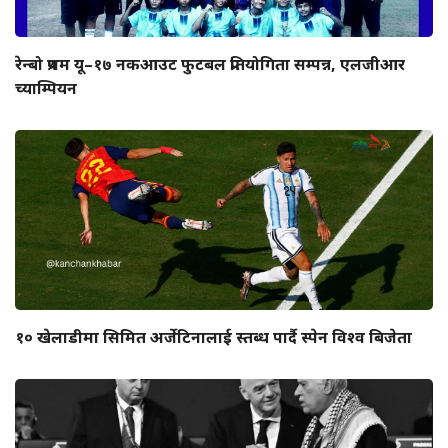
रेन्बो प्रथम यू–१७ नकआउट फुटबल प्रतियोगिता सम्पन्न, एलजीआर
च्याम्पियन
१० खेलाडीमा सिमित अर्जेटिनालाई स्तब्ध पार्दै स्पेन विश्व बिजेता