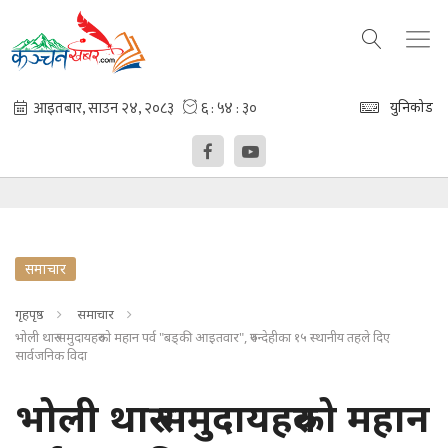
युनिकोड
समाचार
गृहपृष्ठ
समाचार
भोली थारु समुदायहरुको महान पर्व "बड्की आइतवार", रुपन्देहीका १५ स्थानीय तहले दिए
सार्वजनिक विदा
भोली थारु समुदायहरुको महान