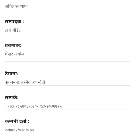
जगिलाल थापा
सम्पादक :
तारा पौडेल
प्रबन्धक:
शेखर अर्याल
ठेगाना:
कञ्चन-४,अस्नैया,रुपन्देही
सम्पर्क:
+९७७-९८५७०३११२०र ९८५७०३७७२५
कम्पनी दर्ता :
२२७७८२/०७६/०७७