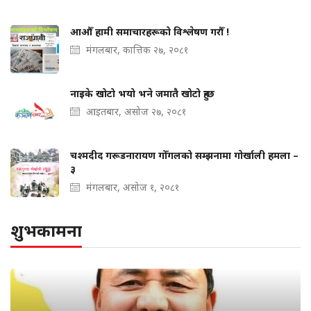
आऔँ हामी समाचारहरूको विश्लेषण गरौँ !
मंगलबार, कात्तिक २७, २०८१
नाइके खोटो भयो भने जमातै खोटो हुन्छ
आइतबार, असोज २७, २०८१
चश्मदीद गरूडनारायण गोँगलको सम्झनामा गोर्खाली हमला –
३
मंगलबार, असोज १, २०८१
शुभकामना